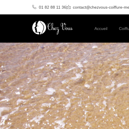
01 82 88 11 36
contact@chezvous-coiffure-me
Accueil
Coiff