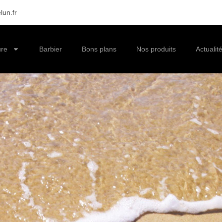
lun.fr
ure
Barbier
Bons plans
Nos produits
Actualit