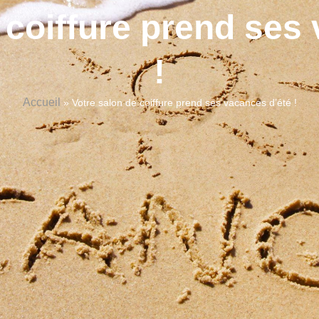
 coiffure prend ses
!
Accueil
»
Votre salon de coiffure prend ses vacances d’été !