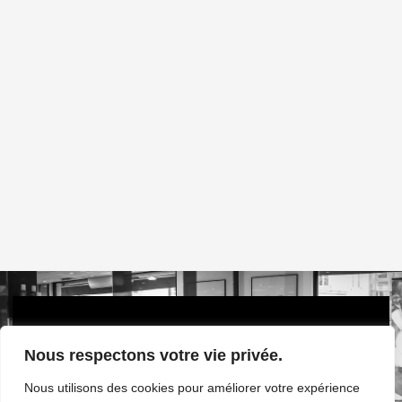
Avec et sans rendez-vous par téléphone au :
Nous respectons votre vie privée.
01 82 88 11 36
Nous utilisons des cookies pour améliorer votre expérience