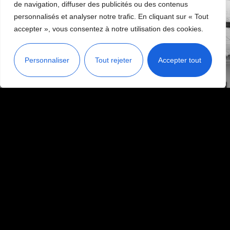
de navigation, diffuser des publicités ou des contenus
Nous contacter
personnalisés et analyser notre trafic. En cliquant sur « Tout
accepter », vous consentez à notre utilisation des cookies.
Personnaliser
Tout rejeter
Accepter tout
Situé juste à Melun, Mickaël vous accueille chaque jour dans
son salon de coiffure très moderne et lumineux de 65m² où
vous pourrez profiter d’un shampoing aux bacs massant.
Menu