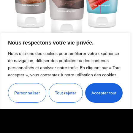
Nous respectons votre vie privée.
Nous utilisons des cookies pour améliorer votre expérience
Gamme Wella Professionals
de navigation, diffuser des publicités ou des contenus
COLOR FRESH MASK
personnalisés et analyser notre trafic. En cliquant sur « Tout
accepter », vous consentez à notre utilisation des cookies.
Découvrez les masques colorants Color Fresh Mask de
Wella Professionals, des masques pigmentés qui ont…
Personnaliser
Tout rejeter
Accepter tout