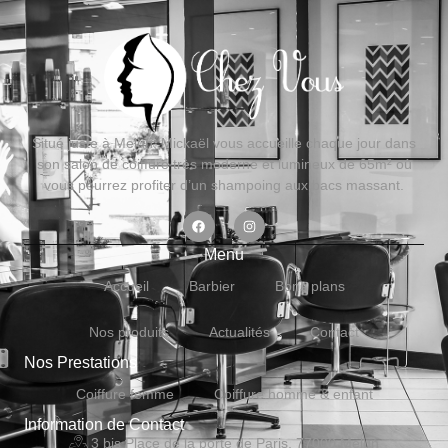
Situé juste à Melun, Mickaël vous accueille chaque jour dans
son salon de coiffure très moderne et lumineux de 65m² où
vous pourrez profiter d’un shampoing aux bacs massant.
Menu
Accueil
Barbier
Bons plans
Nos produits
Actualités
Contact
Nos Prestations
Coiffure femme
Coiffure homme & enfant
Information de Contact
3 bis Place de la porte de Paris, 77000 Melun