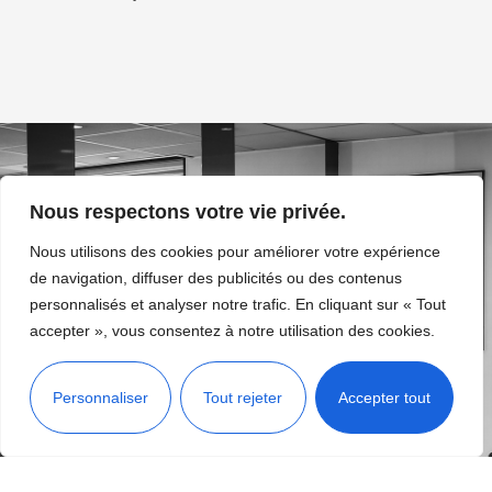
Nous respectons votre vie privée.
Nous utilisons des cookies pour améliorer votre expérience
de navigation, diffuser des publicités ou des contenus
personnalisés et analyser notre trafic. En cliquant sur « Tout
accepter », vous consentez à notre utilisation des cookies.
Situé juste à Melun, Mickaël vous accueille chaque jour dans
son salon de coiffure très moderne et lumineux de 65m² où
vous pourrez profiter d’un shampoing aux bacs massant.
Personnaliser
Tout rejeter
Accepter tout
Menu
Accueil
Barbier
Bons plans