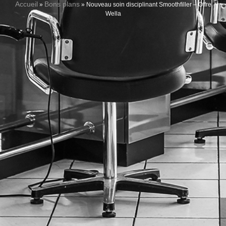
Accueil
Bons plans
»
»
Nouveau soin disciplinant Smoothfiller – Offre
Wella